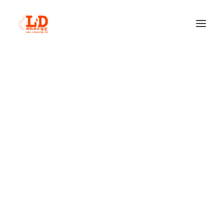
QUI SOMMES-NOUS ?
ACTUALITÉS
INSERTS À PELLETS
NOBIS
NORDIC FIRE
RIKA – LE POÊLE AUTRICHIEN SILENCIEUX
POÊLES À PELLETS
NOBIS
NORDIC FIRE
RIKA
INSERTS À BOIS
BODART & GONAY
HETA
JIDE
M-DESIGN • PASSION FOR FIRE
POÊLES À BOIS
HETA
JOTUL
JYDEPEJSEN – POÊLE À BOIS DANOIS