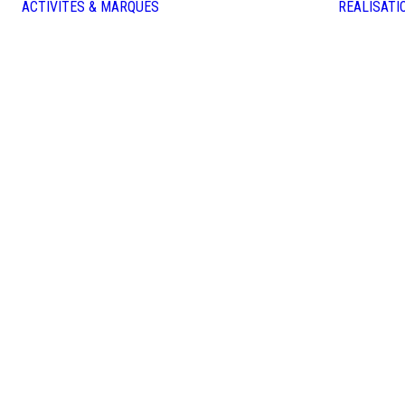
ACTIVITÉS & MARQUES
REALISATI
INSERTS À PELLETS
NOBIS
NORDIC FIRE
RIKA – LE POÊLE
AUTRICHIEN SILENCIEUX
POÊLES À PELLETS
NOBIS
NORDIC FIRE
RIKA
INSERTS À BOIS
BODART & GONAY
HETA
JIDE
M-DESIGN • PASSION FOR
FIRE
POÊLES À BOIS
HETA