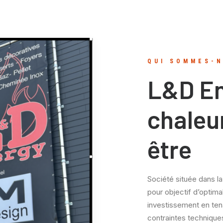
QUI SOMMES-N
L&D En
chaleu
être
Société située dans l
pour objectif d’optimal
investissement en te
contraintes technique