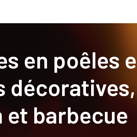
TUBAGES ET CHEMINÉES
EN INOX
VENTILATION
es en poêles e
 décoratives,
n et barbecue