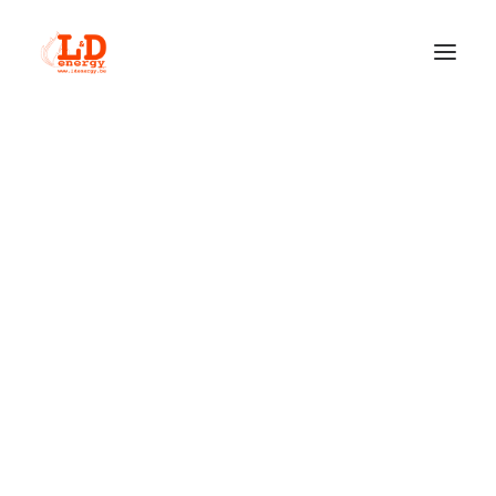
QUI SOMMES-NOUS ?
ACTUALITÉS
INSERTS À PELLETS
NOBIS
NORDIC FIRE
RIKA – LE POÊLE AUTRICHIEN SILENCIEUX
POÊLES À PELLETS
NOBIS
NORDIC FIRE
RIKA
INSERTS À BOIS
BODART & GONAY
HETA
JIDE
M-DESIGN • PASSION FOR FIRE
POÊLES À BOIS
HETA
JOTUL
JYDEPEJSEN – POÊLE À BOIS DANOIS