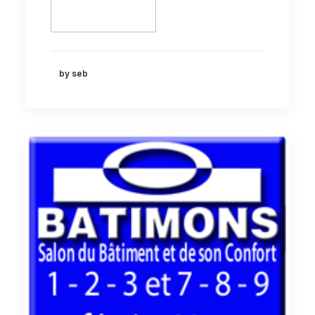
by seb