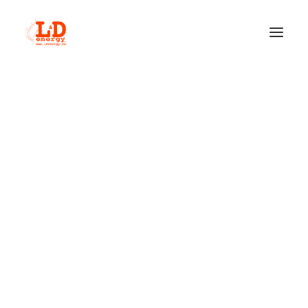
QUI SOMMES-NOUS ?
ACTUALITÉS
INSERTS À PELLETS
NOBIS
NORDIC FIRE
RIKA – LE POÊLE AUTRICHIEN SILENCIEUX
POÊLES À PELLETS
NOBIS
NORDIC FIRE
RIKA
INSERTS À BOIS
BODART & GONAY
HETA
JIDE
M-DESIGN • PASSION FOR FIRE
POÊLES À BOIS
HETA
JOTUL
JYDEPEJSEN – POÊLE À BOIS DANOIS